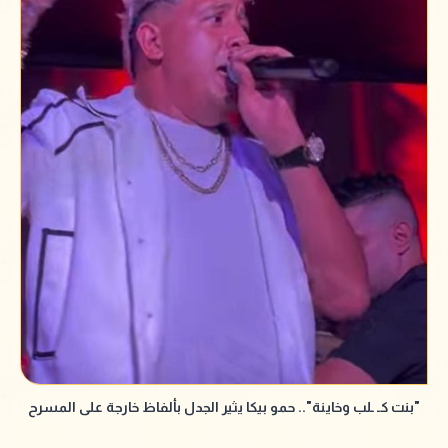
"بنت كـ ـلب وخاينة".. حمو بيكا يثير الجدل بألفاظ خارجة على المسرح