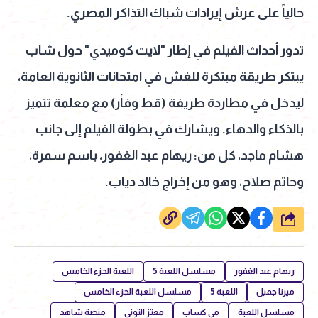
حالياً على عرش إيرادات شباك التذاكر المصري.
تدور أحداث الفيلم في إطار "لايت كوميدي" حول شاب
يبتكر طريقة مبتكرة للغش في امتحانات الثانوية العامة،
ليدخل في مطاردة طريفة (قط وفأر) مع معلمة تتميز
بالذكاء والدهاء. ويشارك في بطولة الفيلم إلى جانب
هشام ماجد، كل من: ريهام عبد الغفور، باسم سمرة،
وحاتم صلاح، وهو من إخراج خالد دياب.
شارك
ريهام عبد الغفور
مسلسل اللعبة 5
اللعبة الجزء الخامس
ميرنا جميل
اللعبة 5
مسلسل اللعبة الجزء الخامس
مسلسل اللعبة
مي كساب
معتز التوني
منصة شاهد