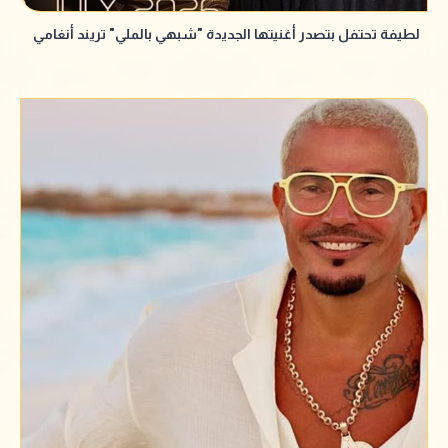
لطيفة تحتفل بتصدر أغنيتها الجديدة "شبهي بالملي" تريند أنغامي