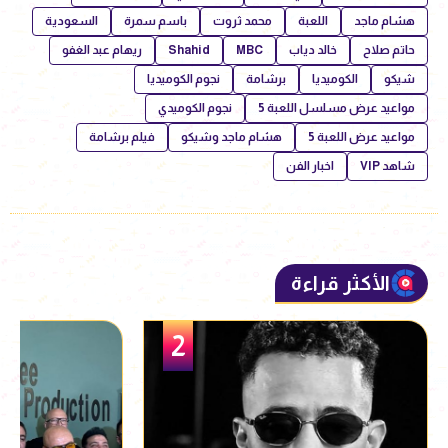
هشام ماجد
اللعبة
محمد ثروت
باسم سمرة
السعودية
حاتم صلاح
خالد دياب
MBC
Shahid
ريهام عبد الغفو
شيكو
الكوميديا
برشامة
نجوم الكوميديا
مواعيد عرض مسلسل اللعبة 5
نجوم الكوميدي
مواعيد عرض اللعبة 5
هشام ماجد وشيكو
فيلم برشامة
شاهد VIP
اخبار الفن
الأكثر قراءة
3