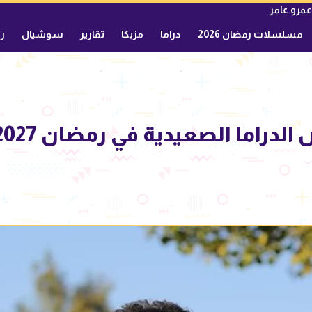
عمرو عامر
مسلسلات رمضان 2026
دراما
مزيكا
تقارير
سوشيال
ري