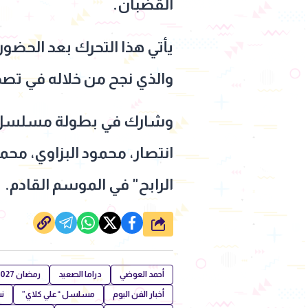
القضبان.
يأتي هذا التحرك بعد الحض
والذي نجح من خلاله في تصدر
وشارك في بطولة مسلسل “عل
انتصار، محمود البزاوي، مح
الرابح" في الموسم القادم.
شارك
أحمد العوضي
دراما الصعيد
رمضان 2027
أخبار الفن اليوم
مسلسل “علي كلاي”
ن