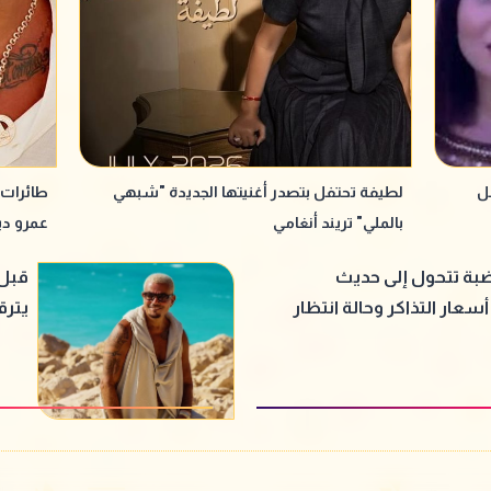
ل
لطيفة تحتفل بتصدر أغنيتها الجديدة "شبهي
طائرات 
بالملي" تريند أنغامي
عمرو دي
بة تتحول إلى حديث
قبل 
سعار التذاكر وحالة انتظار
يترق
عمرو دياب
الجد