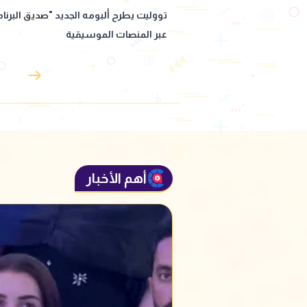
مه الجديد "صديق البرنامج"
"بيان صاخب".. الملحن وليد سعد: الأزمة 
وسيقية
تووليت لن تنتهي
أهم الأخبار