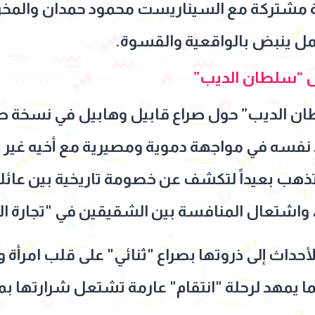
ية مشتركة مع السيناريست محمود حمدان والمخرج
ل ينبض بالواقعية والقسوة.
ل “سلطان الديب”
الديب” حول صراع قابيل وهابيل في نسخة صعيد
ه في مواجهة دموية ومصيرية مع أخيه غير الشق
تذهب بعيداً لتكشف عن خصومة تاريخية بين عائلتي
 واشتعال المنافسة بين الشقيقين في "تجارة ال
اث إلى ذروتها بصراع "ثنائي" على قلب امرأة وا
هد لرحلة "انتقام" عارمة تشتعل شرارتها بمجر