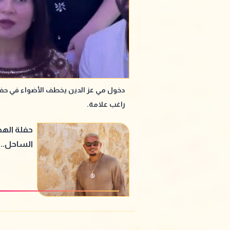
دخول مي عز الدين يخطف الأضواء في حف
راغب علامة.
حفلة الهض
الساحل.. أ
قبل ليلة 