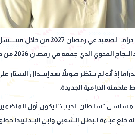
يخوض النجم أحمد العوضي، دراما الصعيد في 
 الذي جققه في رمضان 2026 من خلال مسلسل “علي كلاي”.
ما إذ أنه لم ينتظر طويلاً بعد إسدال الستار على
ط ملحمته الدرامية الجديدة.
ى مسلسل “سلطان الديب” ليكون أول المنضمين 