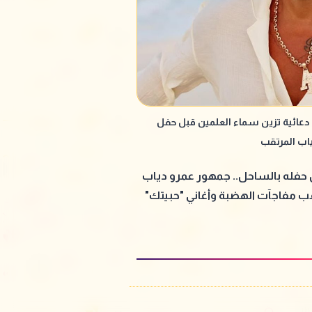
دعائية تزين سماء العلمين قبل حفل
اب المرتقب
حفله بالساحل.. جمهور عمرو دياب
ب مفاجآت الهضبة وأغاني "حبيتك"
يدة