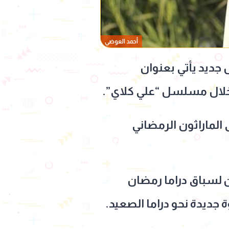
أحمد العوضي
رمضان 2027 من خلال مسلسل جديد يأتي بعنوان
 الماراثون الرمضاني
لسباق دراما رمضان