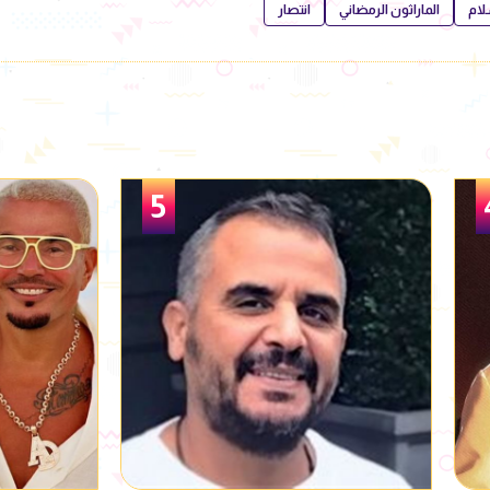
لام
الماراثون الرمضاني
انتصار
6