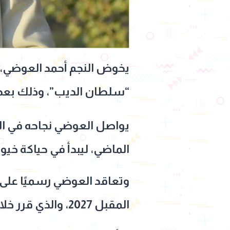
“سلطان الديب”، وذلك بعد النجاح المدوي
يواصل العوضي نجاحه في الدرا
الماضي، ليبدأ في حياكة خيو
وتعاقد العوضي رسميًا عل
المقبل 2027، والذي قرر خلاله خلع عباءة البطل الشعبي وابن البلد ليبدأ خطوة جديدة نحو دراما الصعيد.