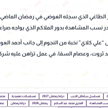
ور الطاغي الذي سجله العوضي في رمضان الماضي
 نسب المشاهدة بدور الملاكم الذي يواجه صراعات
ي كلاي” نخبة من النجوم إلى جانب أحمد العو
مد ثروت، وعصام السقا، في عمل تراهن عليه شركة
مسلسل سلطان الديب
دراما رمضان 2027
مسلسلات صعيدية
محمو
سب المشاهدة
المخرج محمد عبد السلام
رمضان 2026
دراما رمضان
عصا