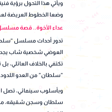
ويأتي هذا التحول برؤية فن
وضعا الخطوط العريضة لعم
عداء الأخوة.. قصة مسلس
تدور أحداث مسلسل “سلطان 
العوضي شخصية شاب يجد نفس
تكتفي بالخلاف العائلي، بل 
"سلطان" من العدو اللدود،
وبأسلوب سينمائي، تصل الأحد
سلطان وسجن شقيقه، مما يم