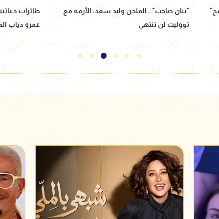
مع
طائرات دعائية تزين سماء العلمين قبل حفل
الفنان رامي وح
عمرو دياب المرتقب
ورقه شدني وح