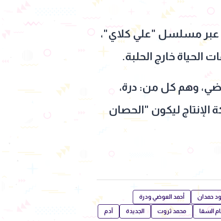
 عبر مسلسل "علي كلاي"،
 الحياة خارج الحلبة.
ضي، وهم كل من: درة،
 الإنتاج ليكون "الحصان
د حمدان
أحمد العوضي ودرة
م السقا
محمد ثروت
الجديدة
آدم