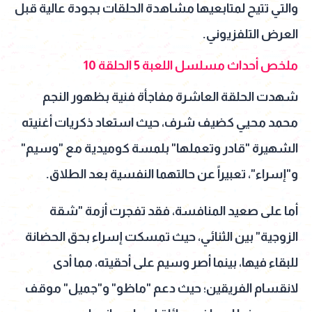
والتي تتيح لمتابعيها مشاهدة الحلقات بجودة عالية قبل
العرض التلفزيوني.
ملخص أحداث مسلسل اللعبة 5 الحلقة 10
شهدت الحلقة العاشرة مفاجأة فنية بظهور النجم
محمد محيي كضيف شرف، حيث استعاد ذكريات أغنيته
الشهيرة "قادر وتعملها" بلمسة كوميدية مع "وسيم"
و"إسراء"، تعبيراً عن حالتهما النفسية بعد الطلاق.
أما على صعيد المنافسة، فقد تفجرت أزمة "شقة
الزوجية" بين الثنائي، حيث تمسكت إسراء بحق الحضانة
للبقاء فيها، بينما أصر وسيم على أحقيته، مما أدى
لانقسام الفريقين؛ حيث دعم "ماظو" و"جميل" موقف