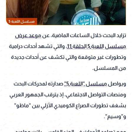
مسلسل اللعبة 5
تزايد البحث خلال الساعات الماضية، عن
موعد عرض
مسلسل اللعبة 5 الحلقة 11
، والتي تشهد أحداث درامية
وتطورات غير متوقعة والتي تكشف عن أحداث جديدة
من المسلسل.
ويواصل
مسلسل "اللعبة 5"
صدارته لمحركات البحث
ومنصات التواصل الاجتماعي، إذ يترقب الجمهور العربي
بشغف تطورات الصراع الكوميدي الأزلي بين "ماظو"
و"وسيم".
ومع تصاعد الأحداث في الجزء الخامس، باتت مواعيد