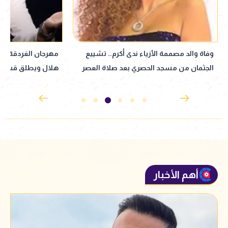
مهرجان الغردقة لسينما الشباب يكرّم حمادة
هند صبري تكشف أسلو
هلال ويطلق قسم صوت السينما
أعتذر عندما أخطئ 
أهم الأخبار