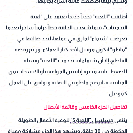
وسيم، بينما اصطفت عائلة إسراء بجانبها.
أطلقت "اللعبة" تحدياً جديداً يعتمد على "لعبة
التخمينات"، فيما شهدت الحلقة خطاً درامياً ساخراً بعدما
تعرضت "شيماء" لمأزق في عملها، لتجد ضالتها في
"ماظو" ليكون موديل لأحد كبار العملاء. ورغم رفضه
القاطع، إلا أن شيماء استخدمت "اللعبة" وسيلة
للضغط عليه، مخيرة إياه بين الموافقة أو الانسحاب من
المنافسة، ليرضخ ماظو في النهاية ويوافق على العمل
كموديل.
تفاصيل الجزء الخامس وقائمة الأبطال
ينتمي
مسلسل "اللعبة 5"
لنوعية الأعمال الطويلة
المكونة من 30 حلقة، ويشهد هذا الجزء مشاركة مميزة