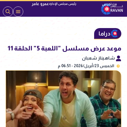
عمرو عامر
رئيس مجلس الإدارة
دراما
موعد عرض مسلسل "اللعبة 5" الحلقة 11
شاهيناز شعبان
الخميس 23/أبريل/2026 - 06:51 م