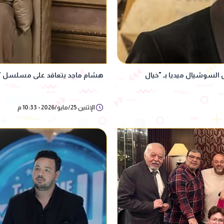
لسوشيال ميديا بـ "خيال
هشام ماجد يتعاقد على مسلسل "عامل
الإثنين 25/مايو/2026 - 10:33 م