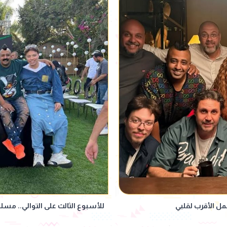
للأسبوع الثالث على التوالي.. مسلسل "اللعبة5" يتصدر نس