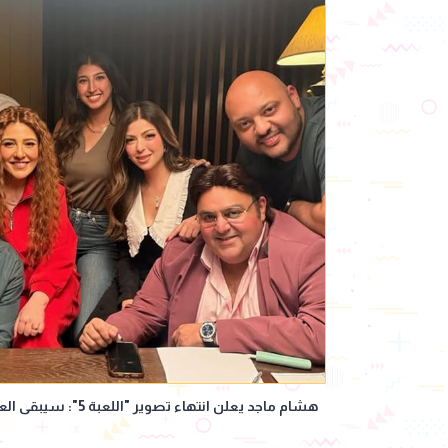
هشام ماجد يعلن انتهاء تصوير "اللعبة 5": سيبقى العمل الأقرب لقلبي