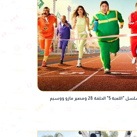
مع اقتراب نهايته.. موعد عرض مسلسل "اللعبة 5" الحلقة 28 ومصير مازو ووسيم