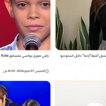
يل أغنية"إذما" داخل استوديو
رامي صبري يواسي متسابق The Voice Kids بعد استبعاده: الرفض مش نهاية الطريق
الخميس 07/مايو/2026 - 10:50 ص