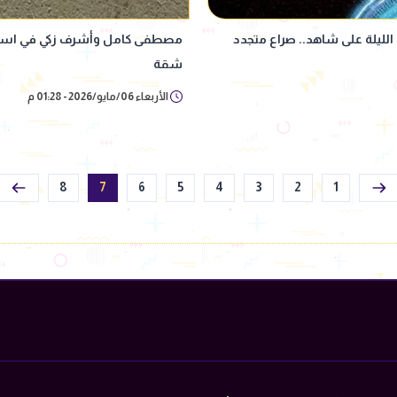
يترقب الجمهور عرض الحلقة 19 من مسلسل اللعبة 5 الليلة على شاهد.. صراع متجدد
مصطفى كامل وأشرف زكي في استقب
شقة
الأربعاء 06/مايو/2026 - 01:28 م
8
7
6
5
4
3
2
1