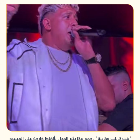
"بنت كـ ـلب وخاينة".. حمو بيكا يثير الجدل بألفاظ خارجة على المسرح