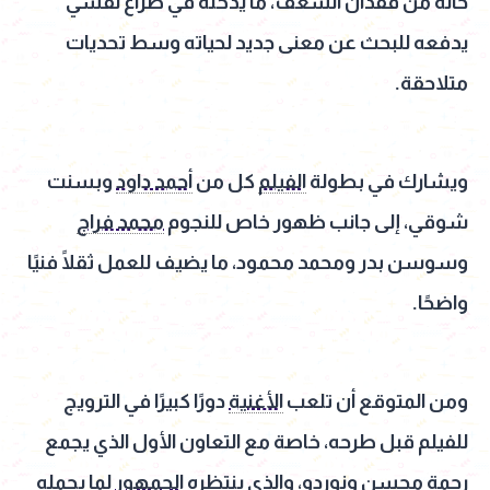
حالة من فقدان الشغف، ما يدخله في صراع نفسي
يدفعه للبحث عن معنى جديد لحياته وسط تحديات
متلاحقة.
ويشارك في بطولة
الفيلم
كل من
أحمد داود
وبسنت
شوقي، إلى جانب ظهور خاص للنجوم
محمد فراج
وسوسن بدر ومحمد محمود، ما يضيف للعمل ثقلًا فنيًا
واضحًا.
ومن المتوقع أن تلعب
الأغنية
دورًا كبيرًا في الترويج
للفيلم قبل طرحه، خاصة مع التعاون الأول الذي يجمع
رحمة محسن ونوردو، والذي ينتظره
الجمهور
لما يحمله