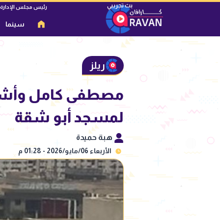
رئيس مجلس الإدارة
سينما
ريلز
مصطفى كامل وأشرف
لمسجد أبو شقة
هبة حميدة
الأربعاء 06/مايو/2026 - 01:28 م