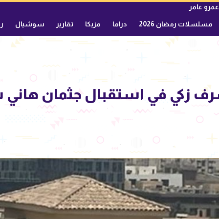
عمرو عامر
مسلسلات رمضان 2026
دراما
مزيكا
تقارير
سوشيال
ري
 زكي في استقبال جثمان هاني 