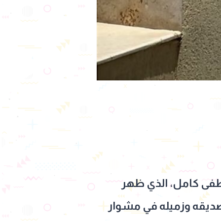
طفى كامل، الذي ظهر
صديقه وزميله في مشوار