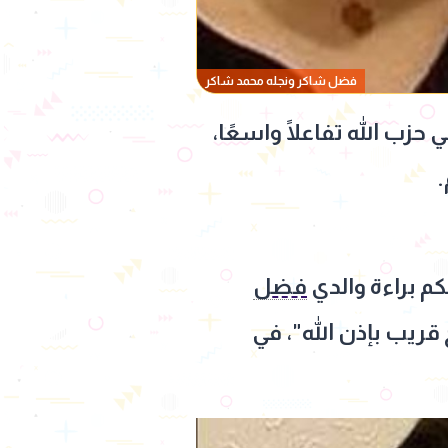
فضل شاكر ونجله محمد شاكر
زب الله تفاعلًا واسعًا،
.
م براءة والدي
فضل
 قريب بإذن الله"، في