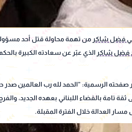
ناني فضل شاكر
من تهمة محاولة قتل أحد مسؤولي ح
فضل شاكر
الذي عبّر عن سعادته الكبيرة بالحكم
 صفحته الرسمية: "الحمد لله رب العالمين صدر حك
قة تامة بالقضاء اللبناني بعهده الجديد، والفرج
مسار العدالة خلال الفترة المقبلة.