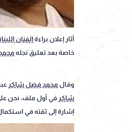
أثار إعلان براءة
الفنان اللب
خاصة بعد تعليق نجله
محمد
وقال
محمد
فضل شاكر
عبر
شاكر
في أول ملف، نحن على ث
إشارة إلى ثقته في استكمال 