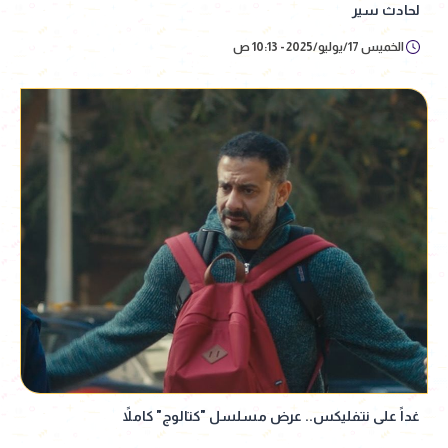
لحادث سير
الخميس 17/يوليو/2025 - 10:13 ص
غداً على نتفليكس.. عرض مسلسل "كتالوج" كاملاً