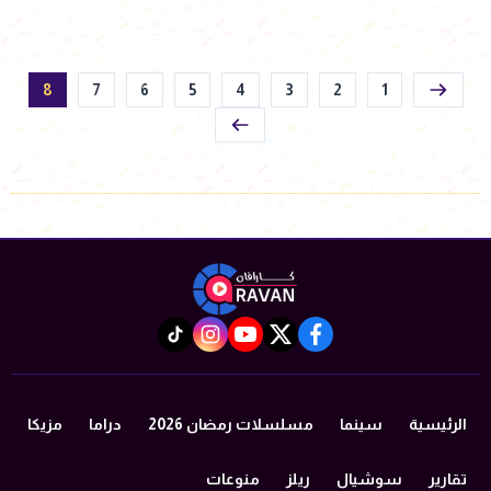
8
7
6
5
4
3
2
1
instagram
tiktok
youtube
twitter
facebook
الرئيسية
سينما
مسلسلات رمضان 2026
دراما
مزيكا
تقارير
سوشيال
ريلز
منوعات