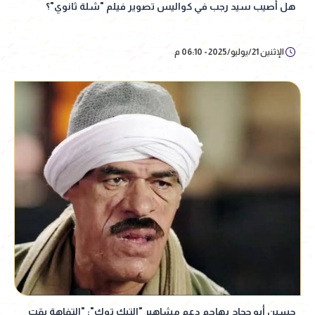
هل أصيب سيد رجب في كواليس تصوير فيلم "شلة ثانوي"؟
الإثنين 21/يوليو/2025 - 06:10 م
حسين أبو حجاج يهاجم دعم مشاهير "التيك توك": "التفاهة بقت