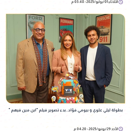
الثلاثاء 01/يوليو/2025 - 03:48 م
بطولة ليلي علوي و بيومي فؤاد..بدء تصوير فيلم "ابن مين فيهم "
الأحد 29/يونيو/2025 - 04:20 م