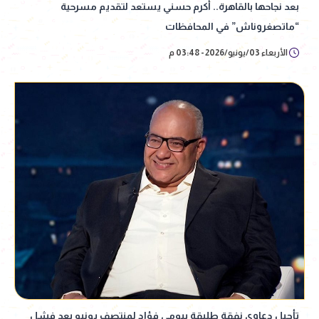
بعد نجاحها بالقاهرة.. أكرم حسني يستعد لتقديم مسرحية
“ماتصغروناش” في المحافظات
الأربعاء 03/يونيو/2026 - 03:48 م
تأجيل دعاوى نفقة طليقة بيومي فؤاد لمنتصف يونيو بعد فشل