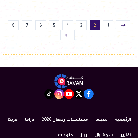
8
7
6
5
4
3
2
1
instagram
tiktok
youtube
twitter
facebook
الرئيسية
سينما
مسلسلات رمضان 2026
دراما
مزيكا
تقارير
سوشيال
ريلز
منوعات