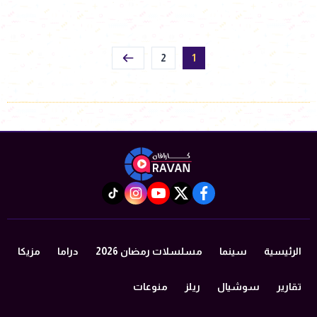
2
1
instagram
tiktok
youtube
twitter
facebook
الرئيسية
سينما
مسلسلات رمضان 2026
دراما
مزيكا
تقارير
سوشيال
ريلز
منوعات