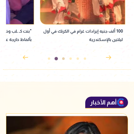
100 ألف جنيه إيرادات غرام في الكرنك في أول
"بنت كـ ـلب وخاينة".
ليلتين بالإسكندرية
بألفاظ خارجة على ا
أهم الأخبار