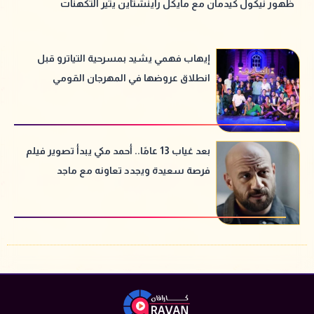
ظهور نيكول كيدمان مع مايكل راينشتاين يثير التكهنات
إيهاب فهمي يشيد بمسرحية التياترو قبل
انطلاق عروضها في المهرجان القومي
للمسرح
بعد غياب 13 عامًا.. أحمد مكي يبدأ تصوير فيلم
فرصة سعيدة ويجدد تعاونه مع ماجد
الكدواني