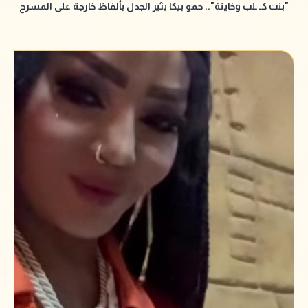
"بنت كـ ـلب وخاينة".. حمو بيكا يثير الجدل بألفاظ خارجة على المسرح