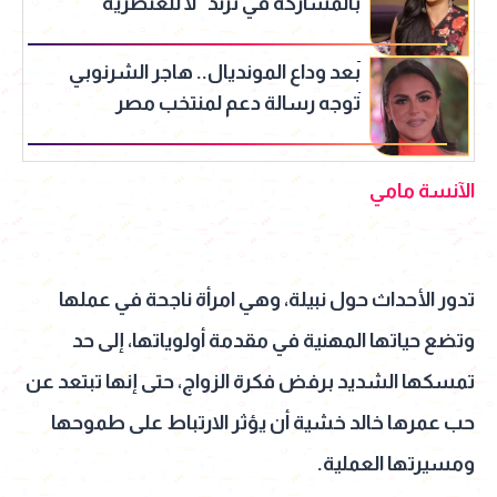
بالمشاركة في ترند “لا للعنصرية”
بعد وداع المونديال.. هاجر الشرنوبي
توجه رسالة دعم لمنتخب مصر
الآنسة مامي
تدور الأحداث حول نبيلة، وهي امرأة ناجحة في عملها
وتضع حياتها المهنية في مقدمة أولوياتها، إلى حد
تمسكها الشديد برفض فكرة الزواج، حتى إنها تبتعد عن
حب عمرها خالد خشية أن يؤثر الارتباط على طموحها
ومسيرتها العملية.