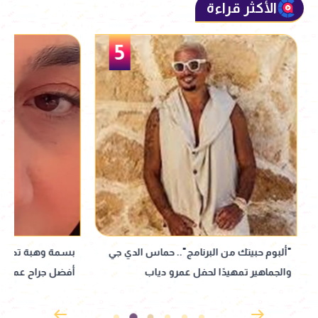
الأكثر قراءة
5
"ألبوم حبيتك من البرنامج".. حماس الدي جي
بسمة وهبة تطلب ا
والجماهير تمهيدًا لحفل عمرو دياب
أفضل جراح عمود ف