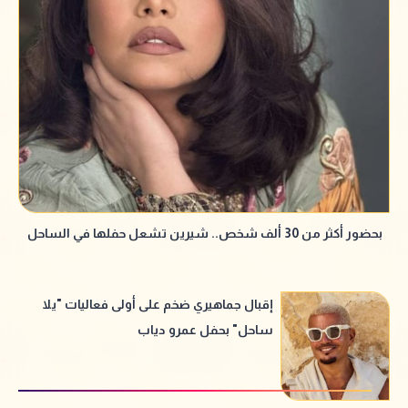
بحضور أكثر من 30 ألف شخص.. شيرين تشعل حفلها في الساحل
إقبال جماهيري ضخم على أولى فعاليات "يلا
ساحل" بحفل عمرو دياب