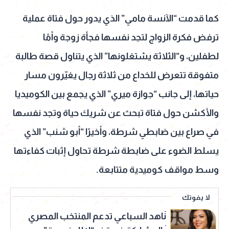
كما قدمت “الآنسة مامي” الذي يدور حول فتاة عملية
ترفض فكرة الزواج لتجد نفسها فجأة زوجة وأمًا
لطفلين، و“الثلاثة يشتغلونها” الذي يتناول قصة طالبة
متفوقة تتعرض للخداع من ثلاثة رجال يغيّرون مسار
حياتها، إلى جانب “جوازة ميري” الذي يجمع بين الكوميديا
والأكشن حول فتاة تبحث عن شريك حياة وتجد نفسها
في صراع بين ضابطي شرطة، وأخيرًا “أبو شنب” الذي
يسلط الضوء على ضابطة شرطة تحاول إثبات كفاءتها
وسط مواقف كوميدية متتابعة.
لا يفوتك
ناهد السباعي تدعم المنتخب المصري