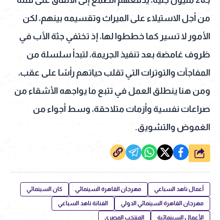
من أجل الاستيلاء على الميراث وتقسيمه بينهم، لكن
الأمور لا تسير كما خططوا لها، إذ تختفي جثة الأب في
ظروف غامضة بعد تنفيذ الجريمة، لتبدأ سلسلة من
المفاجآت والتوترات التي تقلب حياتهم رأسًا على عقب،
ومن هنا ينطلق العمل في تتبع ما يواجهه الأشقاء من
صراعات نفسية وأزمات متلاحقة، وسط أجواء من
الغموض والتشويق.
شارك
أعمال ناهد السباعي
مهرجان القاهرة السينمائي
كان السينمائي
مهرجان القاهرة السينمائي الدولي
الفنانة ناهد السباعي
الأعمال السينمائية
المنتخب المصري