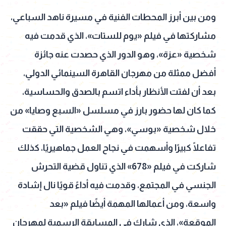
ومن بين أبرز المحطات الفنية في مسيرة ناهد السباعي،
مشاركتها في فيلم «يوم للستات»، الذي قدمت فيه
شخصية «عزة»، وهو الدور الذي حصدت عنه جائزة
أفضل ممثلة من مهرجان القاهرة السينمائي الدولي،
بعد أن لفتت الأنظار بأداء اتسم بالصدق والحساسية،
كما كان لها حضور بارز في مسلسل «السبع وصايا» من
خلال شخصية «بوسي»، وهي الشخصية التي حققت
تفاعلًا كبيرًا وأسهمت في نجاح العمل جماهيريًا، كذلك
شاركت في فيلم «678» الذي تناول قضية التحرش
الجنسي في المجتمع، وقدمت فيه أداءً قويًا نال إشادة
واسعة، ومن أعمالها المهمة أيضًا فيلم «بعد
الموقعة»، الذي شارك في المسابقة الرسمية لمهرجان