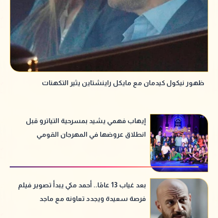
ظهور نيكول كيدمان مع مايكل راينشتاين يثير التكهنات
إيهاب فهمي يشيد بمسرحية التياترو قبل
انطلاق عروضها في المهرجان القومي
للمسرح
بعد غياب 13 عامًا.. أحمد مكي يبدأ تصوير فيلم
فرصة سعيدة ويجدد تعاونه مع ماجد
الكدواني