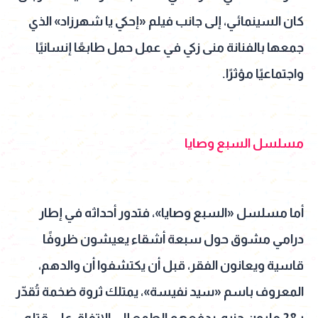
كان السينمائي، إلى جانب فيلم «إحكي يا شهرزاد» الذي
جمعها بالفنانة منى زكي في عمل حمل طابعًا إنسانيًا
واجتماعيًا مؤثرًا.
مسلسل السبع وصايا
أما مسلسل «السبع وصايا»، فتدور أحداثه في إطار
درامي مشوق حول سبعة أشقاء يعيشون ظروفًا
قاسية ويعانون الفقر، قبل أن يكتشفوا أن والدهم،
المعروف باسم «سيد نفيسة»، يمتلك ثروة ضخمة تُقدّر
بـ28 مليون جنيه، يدفعهم الطمع إلى الاتفاق على قتله