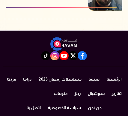
instagram
tiktok
youtube
twitter
facebook
الرئيسية
سينما
مسلسلات رمضان 2026
دراما
مزيكا
تقارير
سوشيال
ريلز
منوعات
من نحن
سياسة الخصوصية
اتصل بنا
©2024 caravan All Rights Reserved.
Powered by