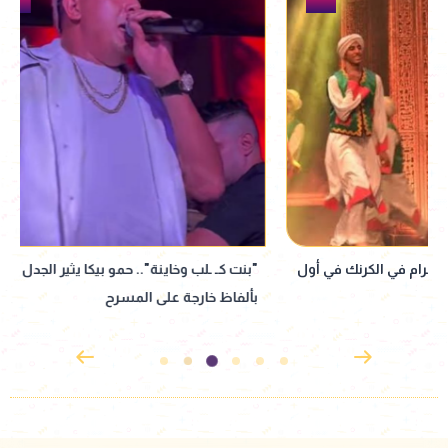
"بنت كـ ـلب وخاينة".. حمو بيكا يثير الجدل
بمناسبة العيد القو
بألفاظ خارجة على المسرح
محافظة السويس ب
مجاني