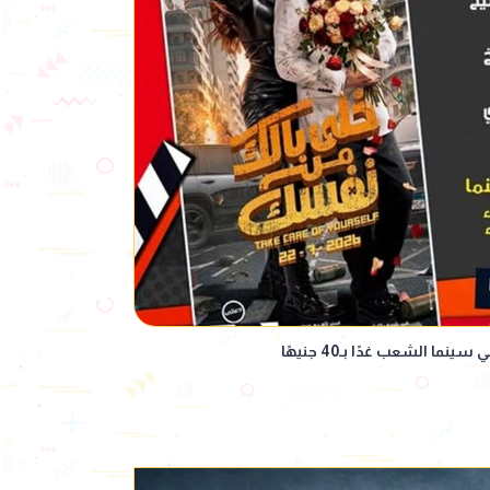
 الشعب غدًا بـ40 جنيهًا