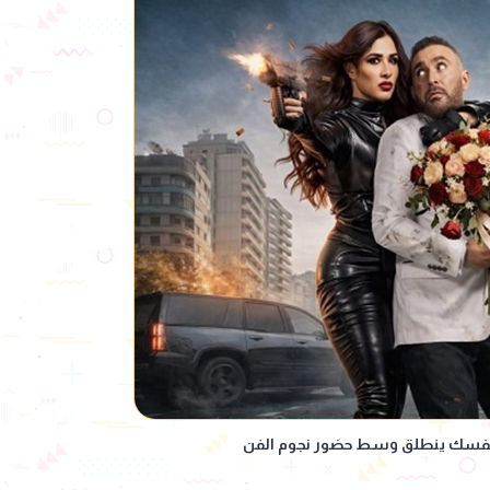
 نفسك ينطلق وسط حضور نجوم الفن