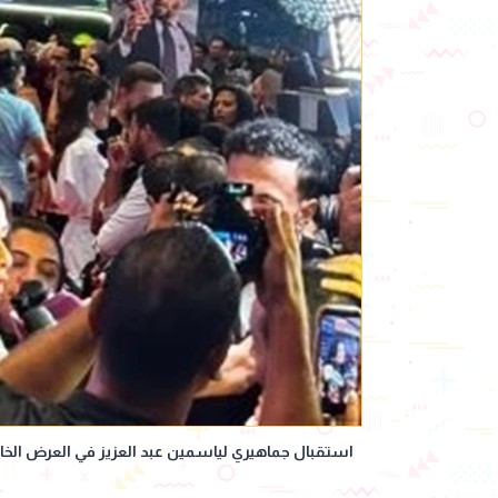
استقبال جماهيري لياسمين عبد العزيز في العرض ال