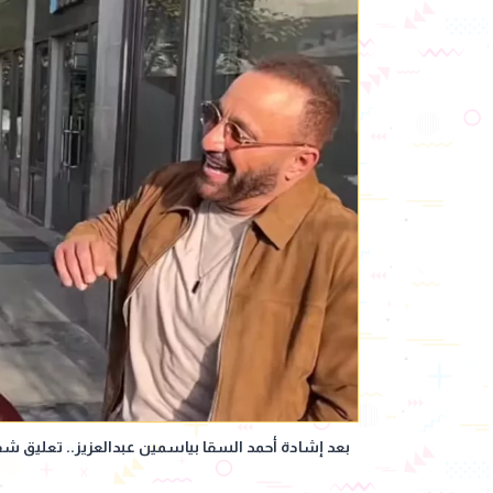
بعد إشادة أحمد السقا بياسمين عبدالعزيز.. تعليق ش