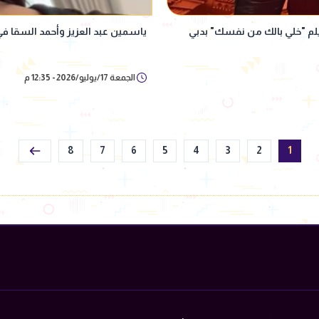
لم "خلي بالك من نفسك" بدبي
ياسمين عبد العزيز وأحمد السقا 
الجمعة 17/يوليو/2026 - 12:35 م
8
7
6
5
4
3
2
1