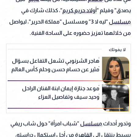
يصدق" وفيلم "
أولاد حريم كريم
"، كذلك شارك في
مسلسل
"ليه لا 3" ومسلسل "مملكة الحرير"، ليواصل
من خلالهما تعزيز حضوره على الساحة الفنية.
لا يفوتك
هاجر الشرنوبي تشعل التفاعل بسؤال
مثير عن حسام حسن وحلم كأس العالم
موعد جنازة إيمان ابنة الفنان الراحل
وحيد سيف وتفاصيل العزاء
وتدور أحداث
مسلسل
"شباب امرأة" حول شاب ريفي
بسيط ينتقل إلى
القاهرة
من أجل استكمال دراسته،