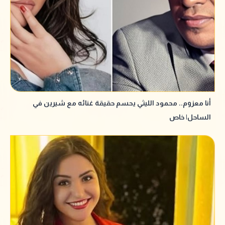
أنا معزوم.. محمود الليثي يحسم حقيقة غنائه مع شيرين في
الساحل| خاص