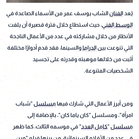
يُعد
الفنان
الشاب يوسف عمر من الأسماء الصاعدة في
الوسط الفني
، حيث استطاع خلال فترة قصيرة أن يلفت
الأنظار من خلال مشاركته في عدد من الأعمال الناجحة
التي تنوعت بين
الدراما
والسينما، فقد قدم أدوارًا مختلفة
أثبت من خلالها موهبته وقدرته على تجسيد
الشخصيات المتنوعة.
ومن أبرز الأعمال التي شارك فيها
مسلسل
"شباب
امرأة"، ومسلسل "كان ياما كان"، بالإضافة إلى
مسلسل
"
كامل العدد
" في موسمه الثالث، كما ظهر
في عدد من
الأفلام
السينمائية، من بينها
فيلم
"مين