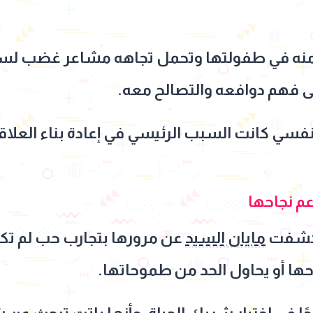
 منه في طفولتها وتحمل تجاهه مشاعر غضب لسن
ى فهم دوافعه والتصالح معه.
فسي كانت السبب الرئيسي في إعادة بناء العلاق
م نجاحها
 كشفت
مايان السيد
عن مرورها بتجارب حب لم ت
ها أو يحاول الحد من طموحاتها.