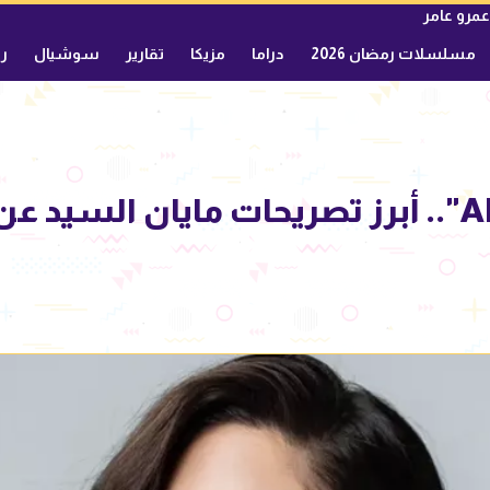
عمرو عامر
مسلسلات رمضان 2026
دراما
مزيكا
تقارير
سوشيال
ري
"إيذاء نفسي وADHD".. أبرز تصريحات مايان السي