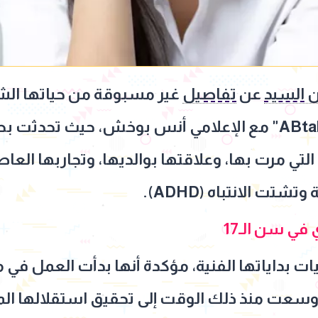
ن السيد
عن
تفاصيل
غير مسبوقة من حياتها الش
استضافتها في برنامج "ABtalks" مع الإعلامي أنس بوخش، حيث 
لتي مرت بها، وعلاقتها بوالديها، وتجاربها العا
تت الانتباه (ADHD).
في سن الـ17
ات بداياتها الفنية، مؤكدة أنها بدأت العمل في 
سعت منذ ذلك الوقت إلى تحقيق استقلالها الم