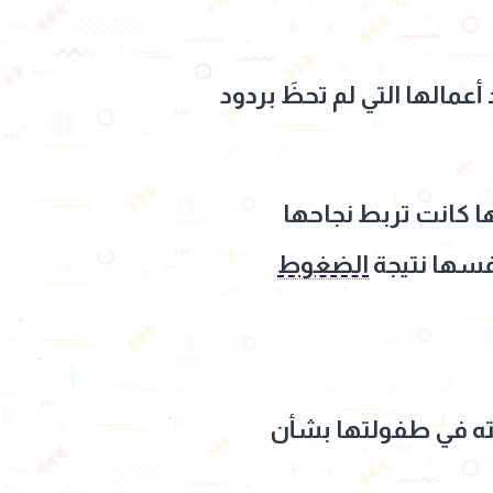
الها التي لم تحظَ بردود
ا كانت تربط نجاحها
نفسها نتيجة
الضغوط
قته في طفولتها بشأن