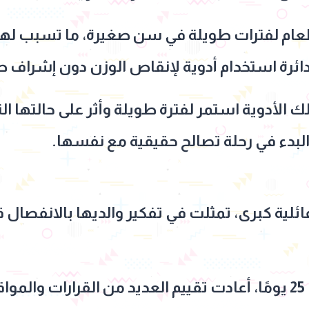
طعام لفترات طويلة في سن صغيرة، ما تسبب ل
 دائرة استخدام أدوية لإنقاص الوزن دون إشراف ط
 الأدوية استمر لفترة طويلة وأثر على حالتها الن
والبدء في رحلة تصالح حقيقية مع نفسها.
ئلية كبرى، تمثلت في تفكير والديها بالانفصال قب
وخلال رحلة انعزال استمرت 25 يومًا، أعادت تقييم العديد من الق