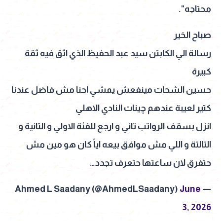
محتاجه".
صباح الخير
رسالة الي الكابتن سيد عبد الحفيظ الذي اثق فيه ثقة
كبيرة
حسين الشحات مينفعش يمشي احنا مش فاضل عندنا
كتير لعيبة عندهم چينات النادي الاهلي
انزل بسقف الرواتب تاني و ارجع للفئة الاولي و التانية و
التالتة و اللي مش موافق بيعه اياً كان هو مين مش
حتفرق لان ساعتها حتعرف تجدد…
June
— Ahmed L Saadany (@AhmedLSaadany)
3, 2026