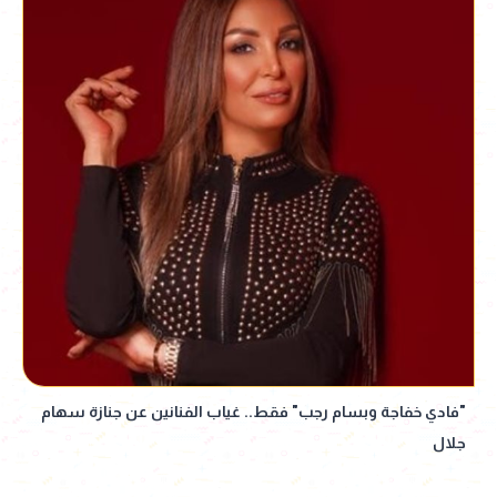
"فادي خفاجة وبسام رجب" فقط.. غياب الفنانين عن جنازة سهام
جلال