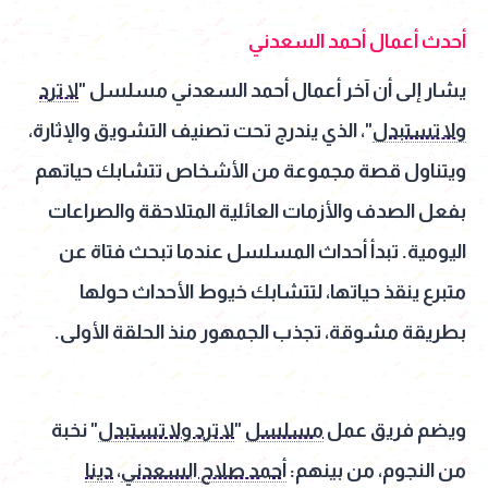
أحدث أعمال أحمد السعدني
يشار إلى أن آخر أعمال أحمد السعدني مسلسل "
لا ترد
ولا تستبدل
"، الذي يندرج تحت تصنيف التشويق والإثارة،
ويتناول قصة مجموعة من الأشخاص تتشابك حياتهم
بفعل الصدف والأزمات العائلية المتلاحقة والصراعات
اليومية. تبدأ أحداث المسلسل عندما تبحث فتاة عن
متبرع ينقذ حياتها، لتتشابك خيوط الأحداث حولها
بطريقة مشوقة، تجذب الجمهور منذ الحلقة الأولى.
ويضم فريق عمل
مسلسل
"
لا ترد ولا تستبدل
" نخبة
من النجوم، من بينهم:
أحمد صلاح السعدني
،
دينا