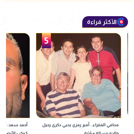
الأكثر قراءة
5
محامي الفقراء.. أمير رمزي يحيي ذكرى رحيل
أحمد سعد: ألبومي إع
والده برسالة مؤثرة
كوكب الأرض