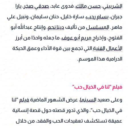
الشربيني
،
حسن مالك
، فدوى عابد،
صدقي صخر
،
يارا
جبران،
بسام رجب
، سارة خليل، حنان سليمان، ونبيل علي
ماهر.
المسلسل
من تأليف
دينا نجم
، وإنتاج عبدالله أبو
الفتوح، وإخراج
مريم أبو عوف
، ما جعله واحدًا من أبرز
الأعمال الفنية
التي تجمع بين قوة الأداء وعمق الحبكة
الدرامية هذا الموسم.
فيلم "لنا في الخيال حب"
وعلى صعيد
السينما
، عرض الشهور الماضية
فيلم
"لنا
في الخيال حب"، والذي تدور قصته حول قصة إنسانية
عميقة تستكشف تعقيدات الحب والفقد، من خلال