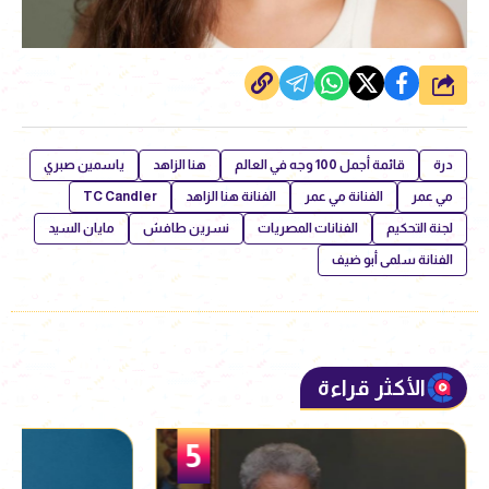
شارك
درة
قائمة أجمل 100 وجه في العالم
هنا الزاهد
ياسمين صبري
مي عمر
الفنانة مي عمر
الفنانة هنا الزاهد
TC Candler
لجنة التحكيم
الفنانات المصريات
نسرين طافش
مايان السيد
الفنانة سلمى أبو ضيف
الأكثر قراءة
5