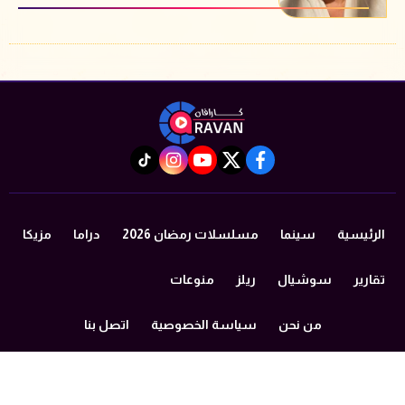
instagram
tiktok
youtube
twitter
facebook
الرئيسية
سينما
مسلسلات رمضان 2026
دراما
مزيكا
تقارير
سوشيال
ريلز
منوعات
من نحن
سياسة الخصوصية
اتصل بنا
©2024 caravan All Rights Reserved.
Powered by