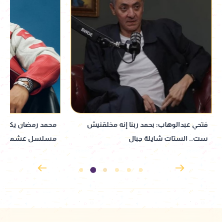
فتحي عبدالوهاب: بحمد ربنا إنه مخلقنيش
محمد رمضان يكشف
ست.. الستات شايلة جبال
مسلسل عشماوي رمضا