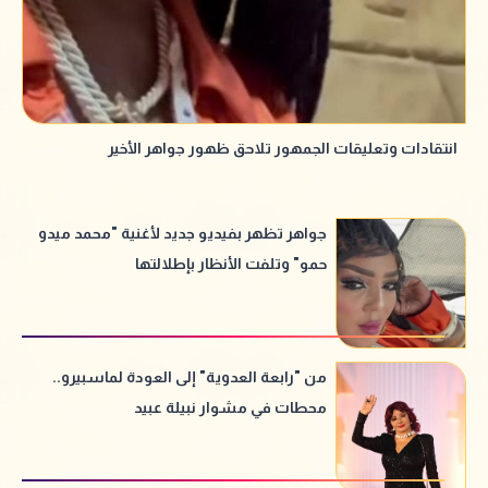
انتقادات وتعليقات الجمهور تلاحق ظهور جواهر الأخير
جواهر تظهر بفيديو جديد لأغنية "محمد ميدو
حمو" وتلفت الأنظار بإطلالتها
من "رابعة العدوية" إلى العودة لماسبيرو..
محطات في مشوار نبيلة عبيد