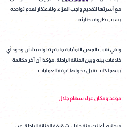
مع أسرتها لتقديم واجب العزاء، وللاعتذار لعدم تواجده
بسبب ظروف طارئه.
ونفي نقيب المهن التمثيلية ما يتم تداوله بشأن وجود أي
خلافات بينه وبين الفنانة الراحلة، مؤكدًا أن آخر مكالمة
بينهما كانت قبل دخولها غرفة العمليات.
موعد ومكان عزاء سهام جلال
وبجانبه، أعلنت منة جلال، شقيقة الفنانة الراحلة، عن