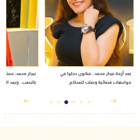
نيجار محمد: ممثل عرفني على المتهم
نبيلة عبيد تعود إ
بالنصب.. وبعد الأزمة انسحب| خاص
إذاعي جديد مأخوذ ع
القدوس