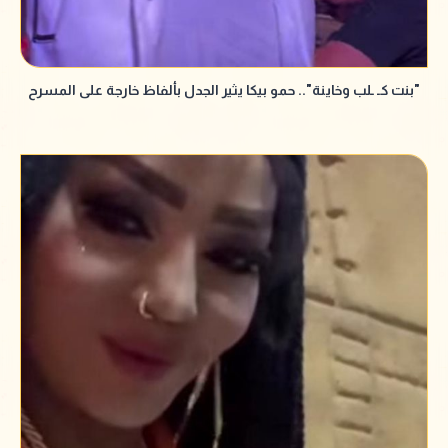
"بنت كـ ـلب وخاينة".. حمو بيكا يثير الجدل بألفاظ خارجة على المسرح