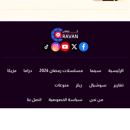
instagram
tiktok
youtube
twitter
facebook
الرئيسية
سينما
مسلسلات رمضان 2026
دراما
مزيكا
تقارير
سوشيال
ريلز
منوعات
من نحن
سياسة الخصوصية
اتصل بنا
©2024 caravan All Rights Reserved.
Powered by