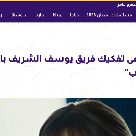
عمرو عامر
مسلسلات رمضان 2026
دراما
مزيكا
تقارير
سوشيال
ري
ب"