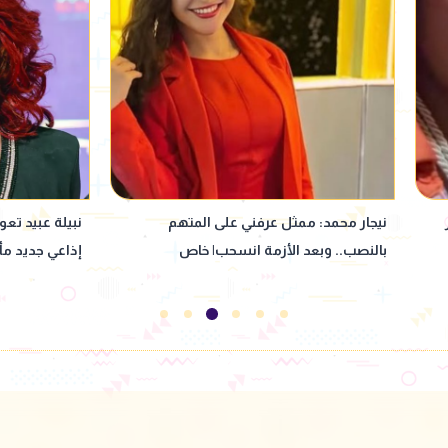
نبيلة عبيد تعود إلى ماسبيرو بمسلسل
"بنت كـ ـلب وخا
إذاعي جديد مأخوذ عن رواية لإحسان عبد
بألفاظ خارجة 
القدوس