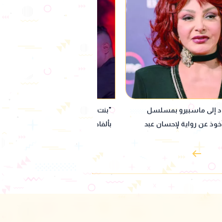
ينة".. حمو بيكا يثير الجدل
"سمعني صوتك".. تعاون جديد بين عزي
على المسرح
الشافعي ويونس مرسي