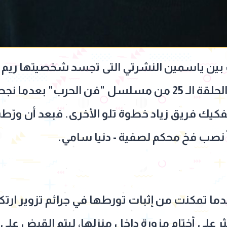
بين ياسمين النشرتي التى تجسد شخصيتها ريم 
دوره يوسف الشريف خلال الحلقة الـ 25 من مسلسل "فن ال
ك فريق زياد خطوة تلو الأخرى. فبعد أن ورّطت
 نصب فخ محكم لصفية - دنيا سامي.
 تمكنت من إثبات تورطها في جرائم تزوير ارتكب
ثر على أختام مزورة داخل منزلها، ليتم القبض عل