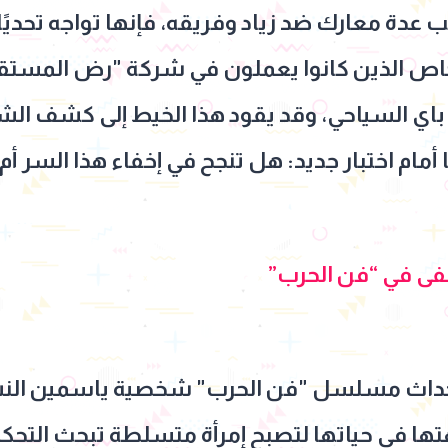
دة معارك ضد زياد وفريقه، فإنها تواجه تحديًا ج
اص الذين كانوا يعملون في شركة "رض المستقبل
ي السياحي، وقد يقود هذا الخيط إلى كشف ال
مام اختبار جديد: هل تنجح في إخفاء هذا السر أ
ى في “فن الحرب”
اث مسلسل "فن الحرب" شخصية ياسمين النشرت
جهتها فى حياتها لتصبح إمرأة متسلطة تبحث الت