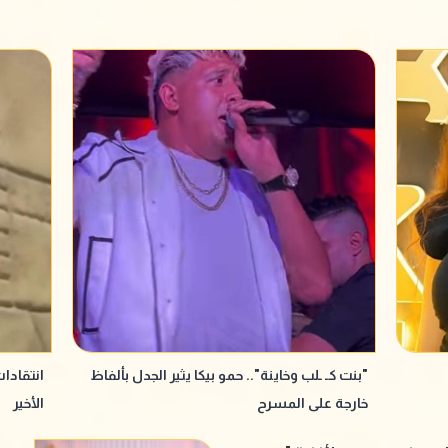
"بنت كـ ـلب وخاينة".. حمو بيكا يثير الجدل بألفاظ
انتقادا
خارجة على المسرح
الأخير