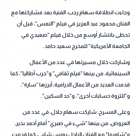
وجاءت انطلاقة سهام رجب، الفنية بعد مشاركتها مع
الفنان محمود عبد العزيز في فيلم "النمس"، قبل أن
تحظى بانتشار أوسع من خلال فيلم "صعيدي في
الجامعة الأمريكية" للمخرج سعيد حامد.
وشاركت خلال مسيرتها في عدد من الأعمال
السينمائية، من بينها "فيلم ثقافي" و"حرب أطاليا"، كما
قدمت العديد من الأعمال الدرامية، أبرزها "سارة"،
و"للثروة حسابات أخرى"، و"حد السكين".
وعلى المسرح، شاركت سهام جلال، في عدد من
العروض، من بينها "شيء في صبري" أمام أحمد بدير،
و"شاورما" مع الفنان الراحل يونس شلبي، كما قدمت