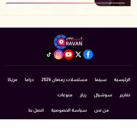
instagram
tiktok
youtube
twitter
facebook
الرئيسية
سينما
مسلسلات رمضان 2026
دراما
مزيكا
تقارير
سوشيال
ريلز
منوعات
من نحن
سياسة الخصوصية
اتصل بنا
©2024 caravan All Rights Reserved.
Powered by