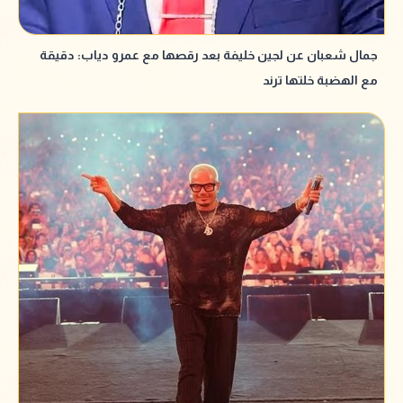
جمال شعبان عن لجين خليفة بعد رقصها مع عمرو دياب: دقيقة
مع الهضبة خلتها ترند