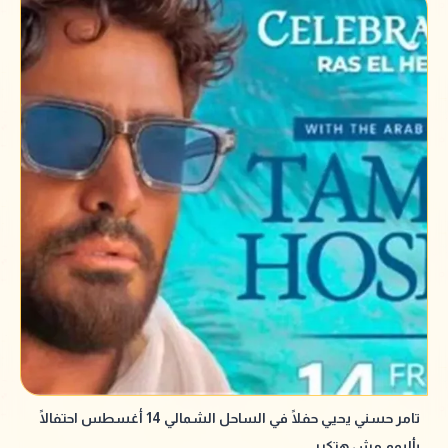
تامر حسني يحيي حفلًا في الساحل الشمالي 14 أغسطس احتفالًا
بألبوم مش هتكرر