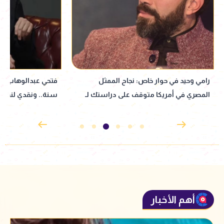
فتحي عبدالوهاب: بتفرج على نفسي بعد
"عاجبني إصراراها"..
سنة.. ونقدي لنفسي بيبقى قاسي جدًا
توجه رسالة دعم لـ
أهم الأخبار