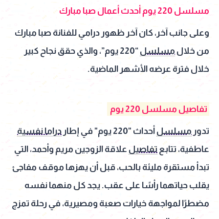
مسلسل 220 يوم أحدث أعمال صبا مبارك
وعلى جانب آخر، كان آخر ظهور درامي للفنانة صبا مبارك
من خلال
مسلسل
“220 يوم”، والذي حقق نجاح كبير
خلال فترة عرضه الأشهر الماضية.
تفاصيل مسلسل 220 يوم
تدور
مسلسل
أحداث "220 يوم" في إطار
دراما نفسية
عاطفية، تتابع
تفاصيل
علاقة الزوجين مريم وأحمد، التي
تبدأ مستقرة مليئة بالحب، قبل أن يهزها موقف مفاجئ
يقلب حياتهما رأسًا على عقب. يجد كل منهما نفسه
مضطرًا لمواجهة خيارات صعبة ومصيرية، في رحلة تمزج