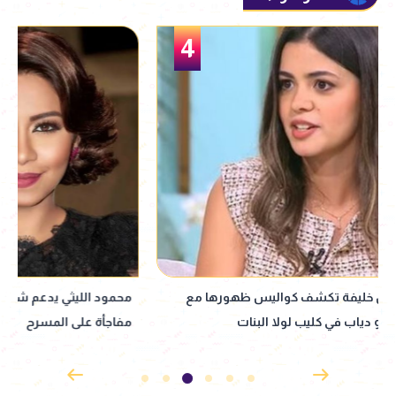
5
محمود الليثي يدعم شيرين عبد الوهاب..
نانسي عجرم تتألق ب
مفاجأة على المسرح
بالساحل الشمالي