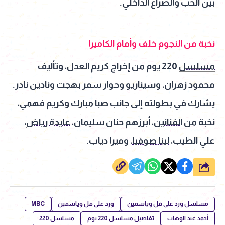
بين الحب والصراع الداخلي.
نخبة من النجوم خلف وأمام الكاميرا
مسلسل
220 يوم من إخراج كريم العدل، وتأليف
محمود زهران، وسيناريو وحوار سمر بهجت ونادين نادر.
يشارك في بطولته إلى جانب صبا مبارك وكريم فهمي،
نخبة من
الفنانين
، أبرزهم حنان سليمان،
عايدة رياض
،
علي الطيب،
لينا صوفيا
، وميرا دياب.
شارك
مسلسل ورد على فل وياسمين
ورد على فل وياسمين
MBC
أحمد عبد الوهاب
تفاصيل مسلسل 220 يوم
مسلسل 220