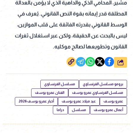
مشير، المحامي الذكي والداهية الذي لا يؤمن بالعدالة
المطلقة قدر إيمانه بقوة النص القانوني. يُعرف في
الوسط القانوني بقدرته الفائقة على قلب الموازين،
ليس بالبحث عن الحقيقة، ولكن عبر استغلال ثغرات
القانون وتطويعها لصالح موكليه.
شارك
برومو مسلسل الفرنساوي
مسلسل الفرنساوي
مسلسل الفرنساوي عمرو يوسف
الفنان عمرو يوسف
عمرو يوسف
عيد ميلاد عمرو يوسف
أخبار عمرو يوسف 2026
أعمال عمرو يوسف
مسلسل
دراما