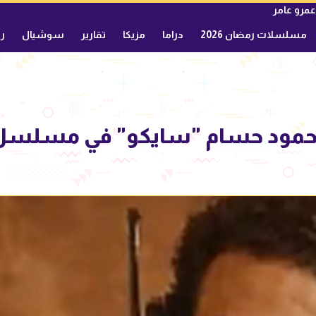
عمرو عامر
مسلسلات رمضان 2026
دراما
مزيكا
تقارير
سوشيال
ري
مود حسام "سايكو" في مسلسل 