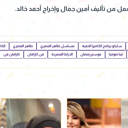
مل من تأليف أمين جمال وإخراج أحمد خالد.
سايكو برنامج الكاميرا الخفية
مسلسل طاهر المصري
طاهر المصري
الكام
لينا صوفيا
موسم رمضان
الدراما المصرية
فن كارافان
كارافان فن