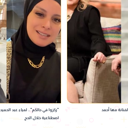
نانة مها أحمد
"ركزوا في حالكم".. لمياء عبد الحم
اصطناعية خلال الحج