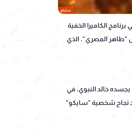
سايكو
نامج الكاميرا الخفية
 مسلسل "طاهر المصري"، الذي
يجسده خالد النبوي، في
بعد نجاح شخصية "سايكو"