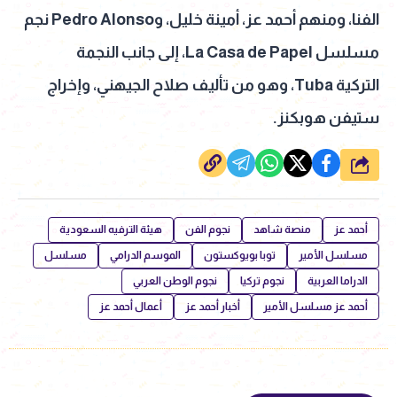
الفنا، ومنهم أحمد عز، أمينة خليل، وPedro Alonso نجم
مسلسل La Casa de Papel، إلى جانب النجمة
التركية Tuba، وهو من تأليف صلاح الجيهني، وإخراج
ستيفن هوبكنز.
شارك
أحمد عز
منصة شاهد
نجوم الفن
هيئة الترفيه السعودية
مسلسل الأمير
توبا بويوكستون
الموسم الدرامي
مسلسل
الدراما العربية
نجوم تركيا
نجوم الوطن العربي
أحمد عز مسلسل الأمير
أخبار أحمد عز
أعمال أحمد عز