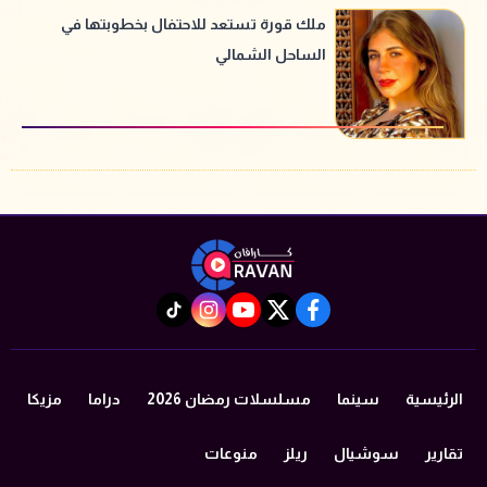
ملك قورة تستعد للاحتفال بخطوبتها في
الساحل الشمالي
instagram
tiktok
youtube
twitter
facebook
الرئيسية
سينما
مسلسلات رمضان 2026
دراما
مزيكا
تقارير
سوشيال
ريلز
منوعات