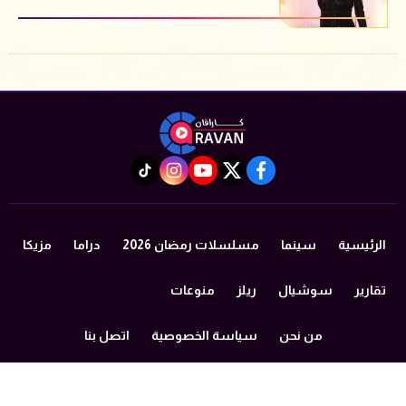
instagram
tiktok
youtube
twitter
facebook
الرئيسية
سينما
مسلسلات رمضان 2026
دراما
مزيكا
تقارير
سوشيال
ريلز
منوعات
من نحن
سياسة الخصوصية
اتصل بنا
©2024 caravan All Rights Reserved.
Powered by