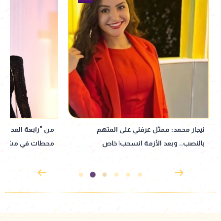
نيجار محمد: ممثل عرفني على المتهم
من "رابعة العدوية" 
بالنصب.. وبعد الأزمة انسحب| خاص
محطات في مشوار نب