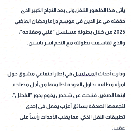
يأتي هذا الظهور التلفزيوني بعد النجاح الكبير الذي
حققته مي عز الدين في
موسم دراما رمضان الماضي
2025
من خلال بطولة
مسلسل
"قلبي ومفتاحه"،
والذي تقاسمت بطولته مع النجم آسر ياسين.
ودارت أحداث
المسلسل
في إطار اجتماعي مشوق حول
امرأة مطلقة تحاول العودة لطليقها من أجل مصلحة
ابنها الصغير، فتبحث عن شخص يقوم بدور "المُحلل"،
لتجمعها الصدفة بسائق أعزب يعمل في إحدى
تطبيقات النقل الذكي، مما يقلب الأحداث رأساً على
عقب.