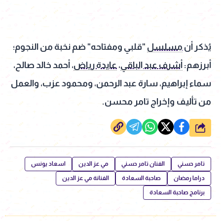
يُذكر أن
مسلسل
"قلبي ومفتاحه" ضم نخبة من النجوم؛
أبرزهم:
أشرف عبد الباقي
،
عايدة رياض
، أحمد خالد صالح،
سماء إبراهيم، سارة عبد الرحمن، ومحمود عزب، والعمل
من تأليف وإخراج تامر محسن.
شارك
تامر حسني
الفنان تامر حسني
مي عز الدين
اسعاد يونس
دراما رمضان
صاحبة السعادة
الفنانة مي عز الدين
برنامج صاحبة السعادة