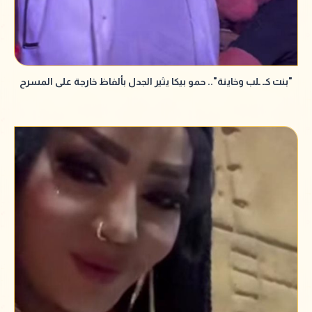
"بنت كـ ـلب وخاينة".. حمو بيكا يثير الجدل بألفاظ خارجة على المسرح