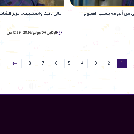
ي من ألبومه بسبب الهجوم
جالي بانيك واستخبيت.. عزيز الشا
الإثنين 06/يوليو/2026 - 12:39 ص
8
7
6
5
4
3
2
1