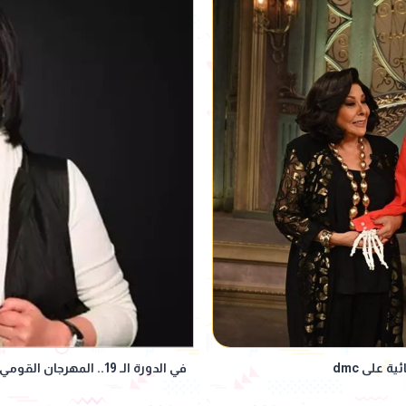
على dmc
في الدورة الـ 19.. المهرجان القومي للمسرح المصري يكرم إسعاد يونس