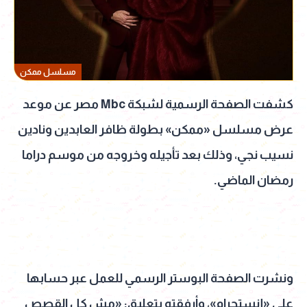
مسلسل ممكن
كشفت الصفحة الرسمية لشبكة Mbc مصر عن موعد
عرض مسلسل «ممكن» بطولة ظافر العابدين ونادين
نسيب نجي، وذلك بعد تأجيله وخروجه من موسم دراما
رمضان الماضي.
ونشرت الصفحة البوستر الرسمي للعمل عبر حسابها
على «إنستجرام»، وأرفقته بتعليق: «مش كل القصص