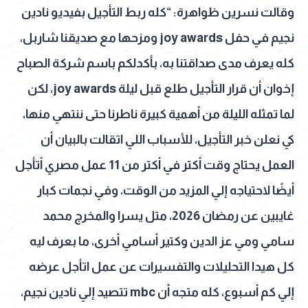
وقالت نسرين ظواهرة: “كله ربط التأجيل بفيديو نادين
نجيم في حفل joy awards ومزحها مع صديقنا شاربل،
كله يعرف مدى صداقتنا به، بأكدلكم باسم شركة الصباح
إخوان أن قرار التأجيل طلع قبل ليلة joy awards، لكن
لما تمثله الليلة من أهمية كبيرة ناطرنا حتى ننتهي منها،
كي نعلن خبر التأجيل، للأسباب اللي اتقالت بالبيان أن
العمل يحتاج وقت أكتر في أكتر من 11 عمل مصري أتأجل
أيضًا لاحتياجه إلي المزيد من الوقت، وفي نجمات كبار
غايبين عن رمضان 2026، متل يسرا والمخرج محمد
سامي ومي عز الدين وكتير أسامي أخرى، ما بعرف ليه
كل هيدا التحليلات والتفسيرات عن عمل اتأجل عرضه
إلي كم أسبوع، كله متجه أن mbc تتصيد إلي نادين نجيم،