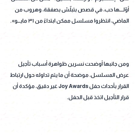
أوّلــــها حب، في قصص بتبلّش بصفقة، وهروب من
الماضي، انتظروا مسلسل ممكن ابتداءً من ٣١ مايـــو».
ومن جانبها أوضحت نسرين ظواهرة أسباب تأجيل
عرض المسلسل، موضحة أن ما يتم تداوله حول ارتباط
القرار بأحداث حفل Joy Awards غير دقيق، مؤكدة أن
قرار التأجيل اتخذ قبل الحفل.