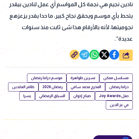
نادين نجيم هي نجمة كل المواسم أي عمل لنادين بيقدر
يتحط بأي موسم ويحقق نجاح كبير، ما حدا يقدر يزعزهع
نجوميتها، لأنه بالأرقام هذا شئ ثابت منذ سنوات
عديدة”.
شارك
مسلسل ممكن
نسرين ظواهرة
موسم دراما رمضان
دراما رمضان
المخرج محمد سامي
رمضان 2026
ظافر العابدين
حفل Joy Awards
صباح إخوان
السباق الرمضاني
يسرا
مي عز الدين