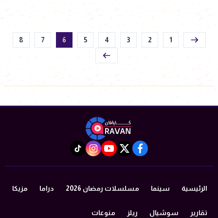
8
7
6
5
4
3
2
1
instagram
tiktok
youtube
twitter
facebook
الرئيسية
سينما
مسلسلات رمضان 2026
دراما
مزيكا
تقارير
سوشيال
ريلز
منوعات