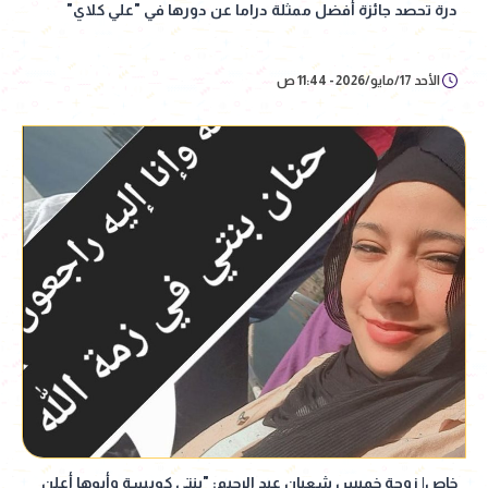
درة تحصد جائزة أفضل ممثلة دراما عن دورها في "علي كلاي"
الأحد 17/مايو/2026 - 11:44 ص
خاص| زوجة خميس شعبان عبد الرحيم: "بنتي كويسة وأبوها أعلن