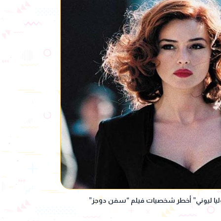
يا ليوني” أخطر شخصيات فيلم “سفن دوجز”