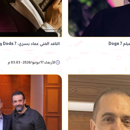
الناقد الفني عماد يسري: 7 Dods وضع صناعة السينما في مأزق| خاص
الأربعاء 17/يونيو/2026 - 03:03 م