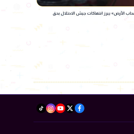
سل «صحاب الأرض» يبرز انتهاكات جيش الاحتلال بحق
instagram
tiktok
youtube
twitter
facebook