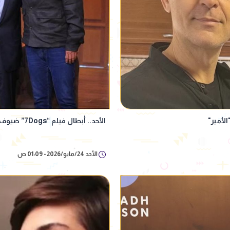
لأمير"
الأحد.. أبطال فيلم “7Dogs” ضيوف برنامج “الحكاية” مع عمرو أديب
الأحد 24/مايو/2026 - 01:09 ص