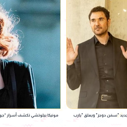
جديد "سفن دوجز" ويعلق "يارب
مونيكا بيلوتشي تكشف أسرار “جول