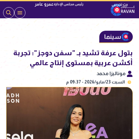
عمرو عامر
رئيس مجلس الإدارة
سينما
بتول عرفة تشيد بـ "سفن دوجز": تجربة
أكشن عربية بمستوى إنتاج عالمي
موناليزا محمد
السبت 23/مايو/2026 - 09:37 م