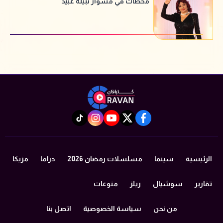
محطات في مشوار نبيلة عبيد
instagram
tiktok
youtube
twitter
facebook
الرئيسية
سينما
مسلسلات رمضان 2026
دراما
مزيكا
تقارير
سوشيال
ريلز
منوعات
من نحن
سياسة الخصوصية
اتصل بنا