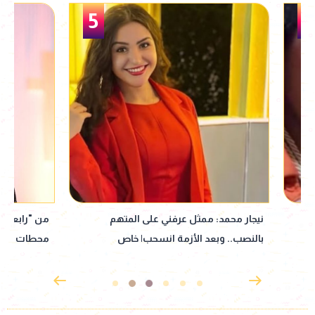
5
نيجار محمد: ممثل عرفني على المتهم
من "رابعة العدوية" 
بالنصب.. وبعد الأزمة انسحب| خاص
محطات في مشوار نب