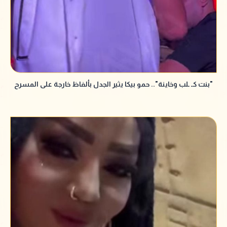
"بنت كـ ـلب وخاينة".. حمو بيكا يثير الجدل بألفاظ خارجة على المسرح