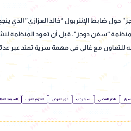
" حول ضابط الإنتربول “خالد العزازي” الذي ينج
ء منظمة “سفن دوجز”، قبل أن تعود المنظمة لنشا
Pink”، ما يدفعه للتعاون مع غالي في مهمة سرية تمتد ع
سرار
ناصر القصبي
سيد رجب
دور العرض
النجوم العرب
السينما العال