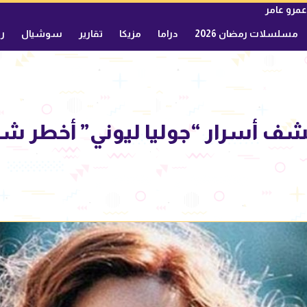
عمرو عامر
مسلسلات رمضان 2026
دراما
مزيكا
تقارير
سوشيال
ري
شف أسرار “جوليا ليوني” أخطر ش