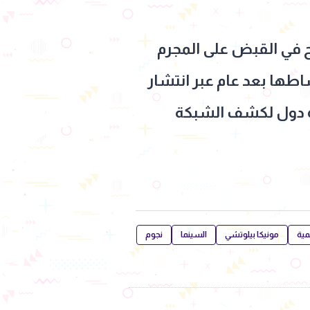
ح في القبض على المجرم
طها بعد عام عبر انتشار
بر عدة دول لكشف الشبكة
مية
مونيكا بيلوتشي
السينما
نجوم