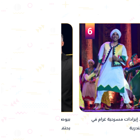
1
ها.. الرابر مروان موسى
بمناسبة العيد القومي.. عمر كمال يط
شقيقته
محافظة السويس بمنحه تصريح لعمل
مجاني