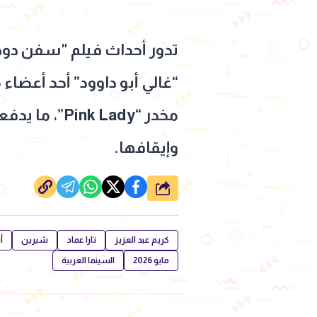
تدور أحداث فيلم "سفن دوجز
“غالي أبو داوود” أحد أعضا
مخدر “ Lady
وإيقافها.
شارك
كريم عبد العزيز
تارا عماد
شيرين
أ
مايو 2026
السينما العربية