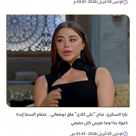
الإثنين 20/أبريل/2026 - 08:01 م
يارا السكري: نجاح "علي كلاي" فاق توقعاتي.. عصام السقا إيده
كبيرة جدًا وما ضربني كان حقيقي
الإثنين 20/أبريل/2026 - 02:45 ص