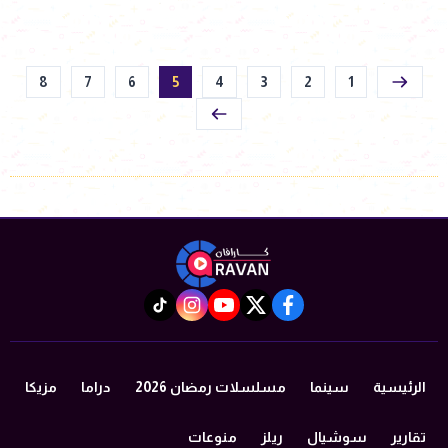
8
7
6
5
4
3
2
1
instagram
tiktok
youtube
twitter
facebook
الرئيسية
سينما
مسلسلات رمضان 2026
دراما
مزيكا
تقارير
سوشيال
ريلز
منوعات