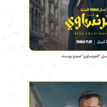
سلسل "الفرنساوي" لعمرو يوسف