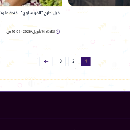
قبل طرح "الفرنساوي".. كندة عل
الثلاثاء 14/أبريل/2026 - 10:07 ص
3
2
1