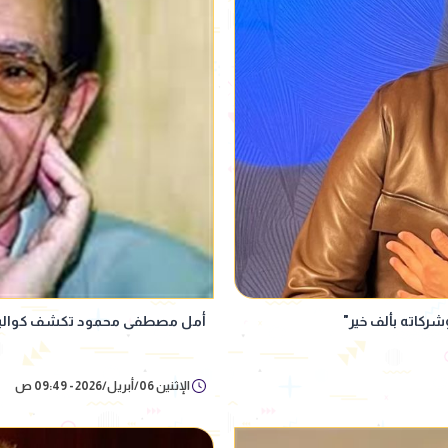
شركاته بألف خير"
أمل مصطفى محمود تكشف كواليس م
الإثنين 06/أبريل/2026 - 09:49 ص