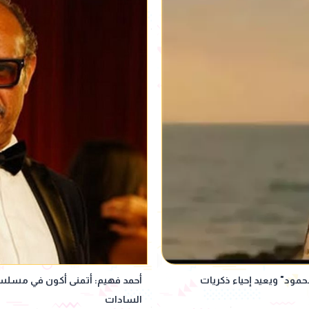
" ويعيد إحياء ذكريات
أحمد فهيم: أتمنى أكون في مسل
السادات