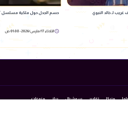
يب لـ خالد النبوي
حسم الجدل حول ملكية مسلسل "م
الثلاثاء 17/مارس/2026 - 01:08 ص
اما
مزيكا
تقارير
سوشيال
ريلز
منوعات