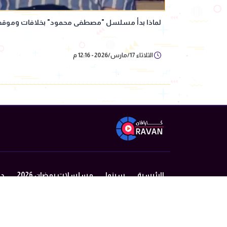
لماذا بدأ مسلسل "مصطفى محمود" بخلافات وموقف غر
الثلاثاء 17/مارس/2026 - 12:16 م
الرئيسية
سينما
مسلسلات رمضان 2026
در
من نحن
سياسة الخصوصية
اتصل بنا
©2024 caravan All Rights Reserved.