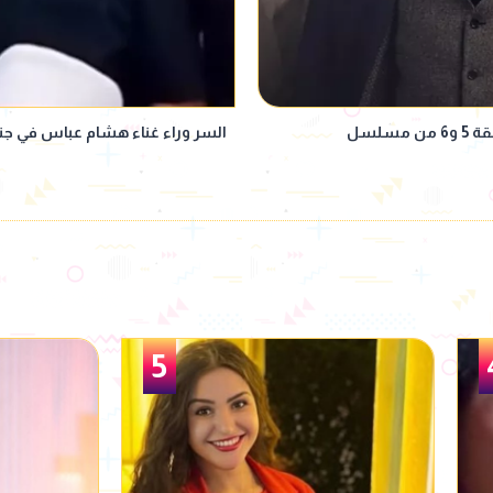
خطة انتقام وصدامات عائلية.. ملخص الحلقة 5 و6 من مسلسل
السر وراء غناء هشام عباس في جنا
6