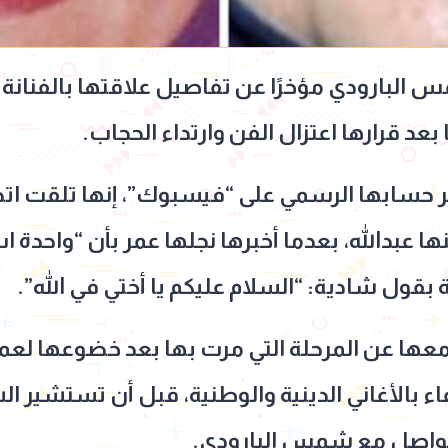
س البارودي مؤخرًا عن تفاصيل علاقتها بالفنانة
د قرارها اعتزال الفن وارتداء الحجاب.
سابها الرسمي على “فيسبوك”، إنها تلقت اتصال
بنها عبدالله، بعدما أخبرها نجلها عمر بأن “واحد
 بقول شادية: “السلام عليكم يا أختي في الله”.
ا عن المرحلة التي مرت بها بعد خضوعها لعملي
فاء بالأغاني الدينية والوطنية، قبل أن تستشير 
لتواصل مع شمس البارودي.