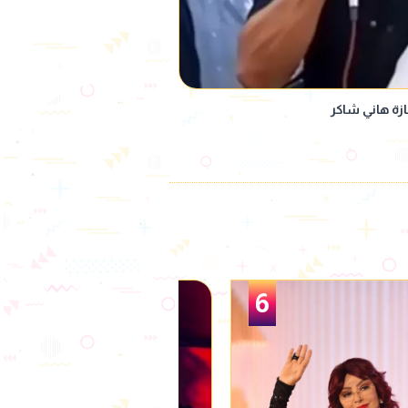
زة هاني شاكر
1