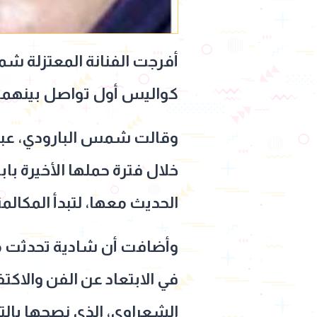
أفرجت الفنانة المعتزلة شم
كواليس أول تواصل بينهما بع
وقالت شمس البارودي، عبر ح
خلال فترة حملها الأخيرة با
الحديث معها، لتبدأ المكالمة
وأضافت أن شادية تحدثت معه
في الابتعاد عن الفن والاكت
الشعراوي، الذي نصحها با