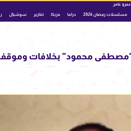
عمرو عامر
مسلسلات رمضان 2026
دراما
مزيكا
تقارير
سوشيال
ري
مصطفى محمود" بخلافات وموقف غ