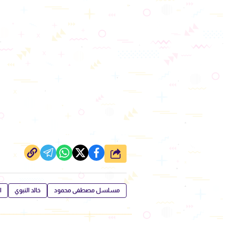
شارك
مسلسل مصطفى محمود
خالد النبوي
ا