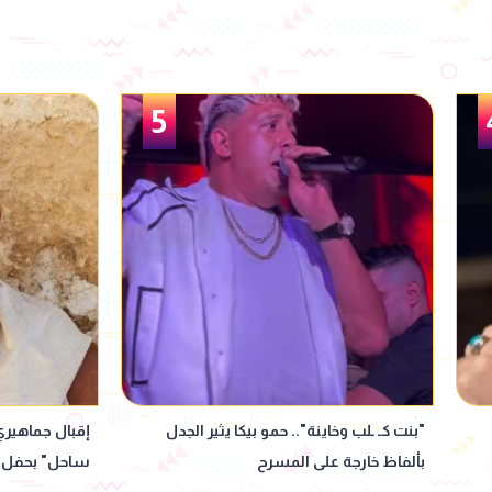
6
إقبال جماهيري ضخم على أولى فعاليات "يلا
رامي وحيد لـ 
ساحل" بحفل عمرو دياب
"عالم كليرمونت
من 100 ممثل