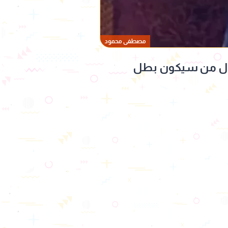
مصطفى محمود
د" قبل رمضان 2027، بدأ الجدل حول من سيكون بطل