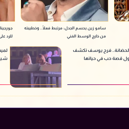
سامو زين يحسم الجدل: مرتبط فعلًا.. وخطيبته
جورجينا
من خارج الوسط الفني
للرد عل
لحضانة.. فرح يوسف تكشف
لميس
ول قصة حب في حياتها
شيري