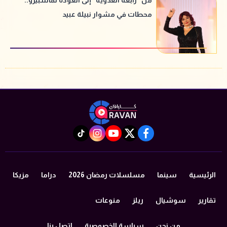
محطات في مشوار نبيلة عبيد
instagram
tiktok
youtube
twitter
facebook
الرئيسية
سينما
مسلسلات رمضان 2026
دراما
مزيكا
تقارير
سوشيال
ريلز
منوعات
من نحن
سياسة الخصوصية
اتصل بنا