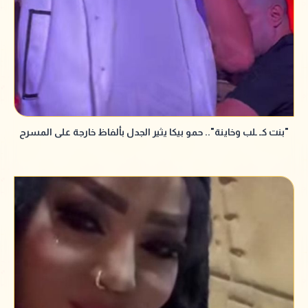
"بنت كـ ـلب وخاينة".. حمو بيكا يثير الجدل بألفاظ خارجة على المسرح