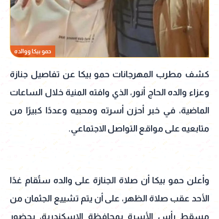
حمو بيكا ووالده
كشف مطرب المهرجانات حمو بيكا عن تفاصيل جنازة
وعزاء والده الحاج أنور، الذي وافته المنية خلال الساعات
الماضية، في خبر أحزن أسرته ومحبيه وعددًا كبيرًا من
متابعيه على مواقع التواصل الاجتماعي.
وأعلن حمو بيكا أن صلاة الجنازة على والده ستُقام غدًا
الأحد عقب صلاة الظهر، على أن يتم تشييع الجثمان من
مسقط رأس الأسرة بمحافظة الإسكندرية، بحضور