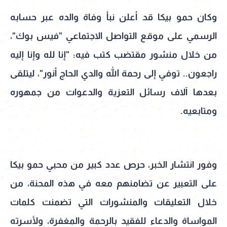
وكان حمو بيكا قد أعلن نبأ وفاة والده عبر حسابه
الرسمي على موقع التواصل الاجتماعي "فيس بوك"،
من خلال منشور مقتضب كتب فيه: "إنا لله وإنا إليه
راجعون.. توفي إلى رحمة الله والدي الحاج أنور"، ليتلقى
بعدها آلاف رسائل التعزية والدعوات من جمهوره
ومتابعيه.
وفور انتشار الخبر، حرص عدد كبير من محبي حمو بيكا
على التعبير عن تضامنهم معه في هذه المحنة، من
خلال التعليقات والمنشورات التي تضمنت كلمات
المواساة والدعاء للفقيد بالرحمة والمغفرة، ولأسرته