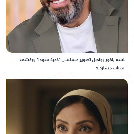
باسم ياخور يواصل تصوير مسلسل "كذبة سودا" ويكشف
أسباب مشاركته