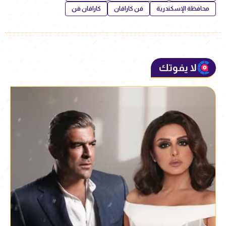
محافظة الإسكندرية
فن كارافان
كارافان فن
لا يفوتك