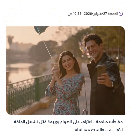
الجمعة 27/فبراير/2026 - 10:55 ص
مفاجآت صادمة.. اعتراف على الهواء بجريمة قتل تشعل الحلقة
الأولى من «الست موناليزا»