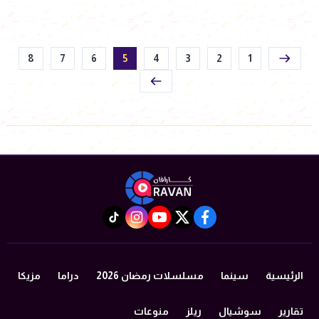
8
7
6
5
4
3
2
1
instagram
tiktok
youtube
twitter
facebook
الرئيسية
سينما
مسلسلات رمضان 2026
دراما
مزيكا
تقارير
سوشيال
ريلز
منوعات