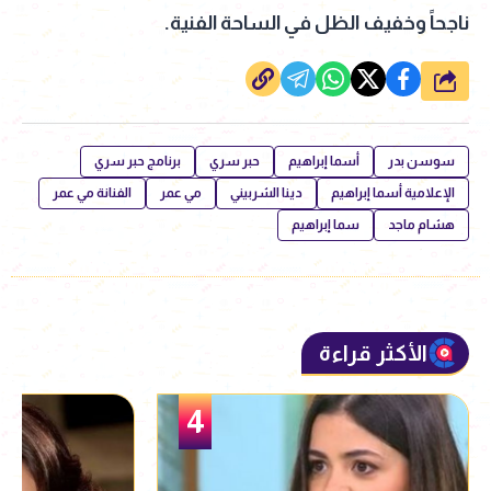
ناجحاً وخفيف الظل في الساحة الفنية.
شارك
سوسن بدر
أسما إبراهيم
حبر سري
برنامج حبر سري
الإعلامية أسما إبراهيم
دينا الشربيني
مي عمر
الفنانة مي عمر
هشام ماجد
سما إبراهيم
الأكثر قراءة
5