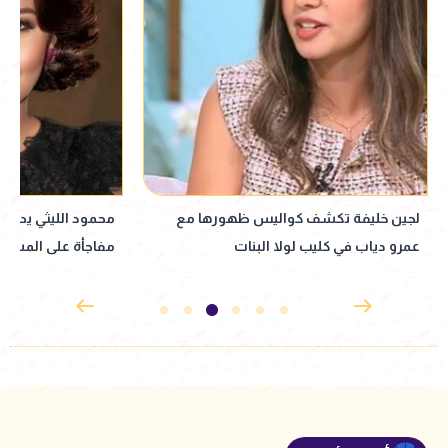
محمود الليثي يدعم شيرين عبد الوهاب..
نانسي عجرم تتألق ب
مفاجأة على المسرح
بالساحل الشمالي