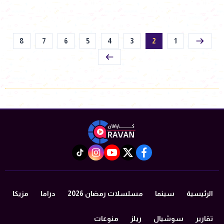
8
7
6
5
4
3
2
1
instagram
tiktok
youtube
twitter
facebook
الرئيسية
سينما
مسلسلات رمضان 2026
دراما
مزيكا
تقارير
سوشيال
ريلز
منوعات