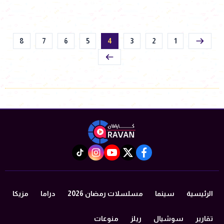
8
7
6
5
4
3
2
1
instagram
tiktok
youtube
twitter
facebook
الرئيسية
سينما
مسلسلات رمضان 2026
دراما
مزيكا
تقارير
سوشيال
ريلز
منوعات