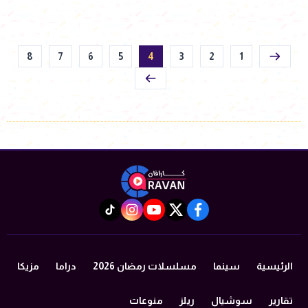
8
7
6
5
4
3
2
1
instagram
tiktok
youtube
twitter
facebook
الرئيسية
سينما
مسلسلات رمضان 2026
دراما
مزيكا
تقارير
سوشيال
ريلز
منوعات