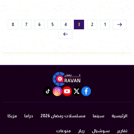
8
7
6
5
4
3
2
1
instagram
tiktok
youtube
twitter
facebook
الرئيسية
سينما
مسلسلات رمضان 2026
دراما
مزيكا
تقارير
سوشيال
ريلز
منوعات